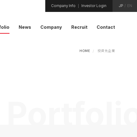
Company Info
Investor Login
JP
/
EN
folio
News
Company
Recruit
Contact
HOME
投資先企業
Portfoli