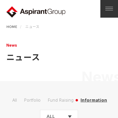
HOME
ニュース
News
ニュース
New
All
Portfolio
Fund Raising
Information