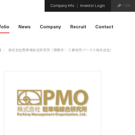
Company Info
Investor Login
JP
/
EN
folio
News
Company
Recruit
Contact
業
株式会社駐車場総合研究所（現商号： 三菱地所パークス株式会社）