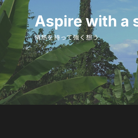
Aspire with
a 
情熱を持って強く想う