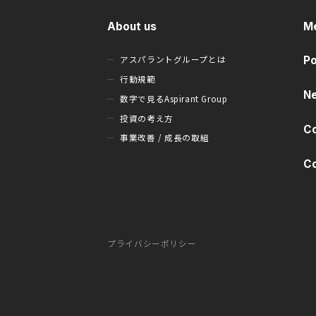
About us
M
アスパラントグループとは
Po
行動規範
N
数字で見るAspirant Group
投資の考え方
C
事業改善 / 成長の取組
C
プライバシーポリシー